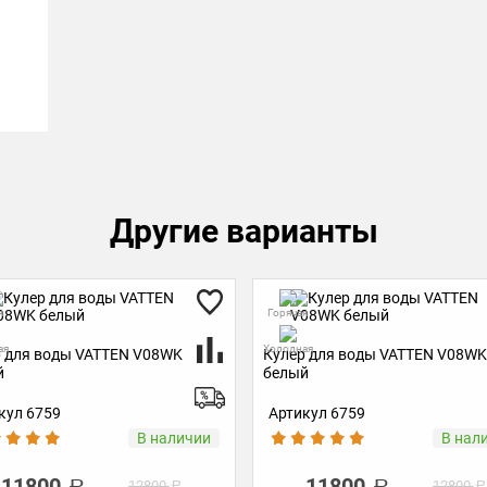
Другие варианты
я
Горячая
ая
Холодная
 для воды VATTEN V08WK
Кулер для воды VATTEN V08WK
й
белый
кул 6759
Артикул 6759
В наличии
В нал
11800
11800
12800
12800