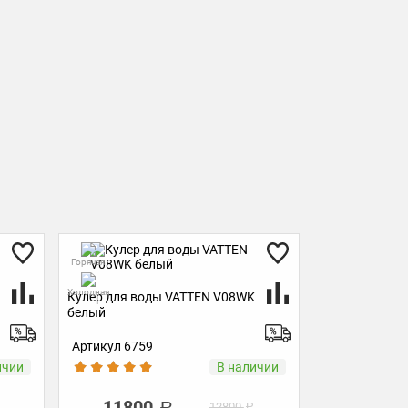
Горячая
Горячая
Холодная
Холодная
Кулер для воды VATTEN V08WK
Кулер для во
белый
белый
Артикул 6759
Артикул 6759
ичии
В наличии
11800
1180
12800