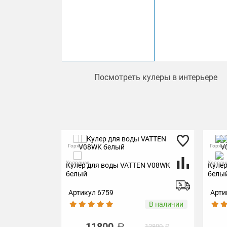
Посмотреть кулеры в интерьере
Горячая
Горяча
Холодная
Холодн
EN V08WK
Кулер для воды VATTEN V08WK
Кулер
белый
белы
Артикул 6759
Арти
В наличии
В наличии
11800
12800
12800