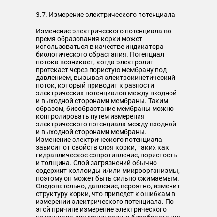
3.7. Измерение электрического потенциала
Изменение электрического потенциала во
время образования корки может
использоваться в качестве индикатора
биологического обрастания. Потенциал
потока возникает, когда электролит
протекает через пористую мембрану под
давлением, вызывая электрокинетический
поток, который приводит к разности
электрических потенциалов между входной
и выходной сторонами мембраны. Таким
образом, биообрастание мембраны можно
контролировать путем измерения
электрического потенциала между входной
и выходной сторонами мембраны.
Изменение электрического потенциала
зависит от свойств слоя корки, таких как
гидравлическое сопротивление, пористость
и толщина. Слой загрязнений обычно
содержит коллоиды и/или микроорганизмы,
поэтому он может быть сильно сжимаемым.
Следовательно, давление, вероятно, изменит
структуру корки, что приведет к ошибкам в
измерении электрического потенциала. По
этой причине измерение электрического