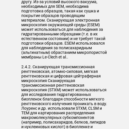
другу. Из-за условий высокого вакуума,
необходимых для SEM, необходима
подготовка образцов, такая как сушка и
покрытие образцов проводящим
материалом. Сканирующая электронная
микроскопия окружающей среды (ESEM)
может использоваться для наблюдения за
гидратированными образцами (т.е. в их
естественном состоянии) и не требует такой
подготовки образцов. ESEM использовался
для наблюдения за полисахаридным
(альгинатным) обрастанием микропористой
мембраны Le-Clech et al..
2.4.2. Сканирующая трансмиссионная
рентгеновская, атомно-силовая, мягкая
рентгеновская и цифровая цейтраферная
микроскопия Сканирующая
трансмиссионная рентгеновская
микроскопия (STXM) может использоваться
для исследования гидратированных
биопленок благодаря способности мягкого
рентгеновского излучения проникать в воду.
Лоуренс и др. использовали STXM, CLSM и
TEM для картирования распределения
макромолекулярных субкомпонентов
(например, полисахаридов, белков, липидов
и нуклеиновых кислот) в биопленке и