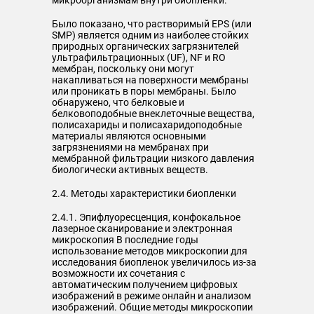
микроорганизмам внутри биопленки.
Было показано, что растворимый EPS (или
SMP) является одним из наиболее стойких
природных органических загрязнителей
ультрафильтрационных (UF), NF и RO
мембран, поскольку они могут
накапливаться на поверхности мембраны
или проникать в поры мембраны. Было
обнаружено, что белковые и
белковоподобные внеклеточные вещества,
полисахариды и полисахаридоподобные
материалы являются основными
загрязнениями на мембранах при
мембранной фильтрации низкого давления
биологически активных веществ.
2.4. Методы характеристики биопленки
2.4.1. Эпифлуоресценция, конфокальное
лазерное сканирование и электронная
микроскопия В последние годы
использование методов микроскопии для
исследования биопленок увеличилось из-за
возможности их сочетания с
автоматическим получением цифровых
изображений в режиме онлайн и анализом
изображений. Общие методы микроскопии