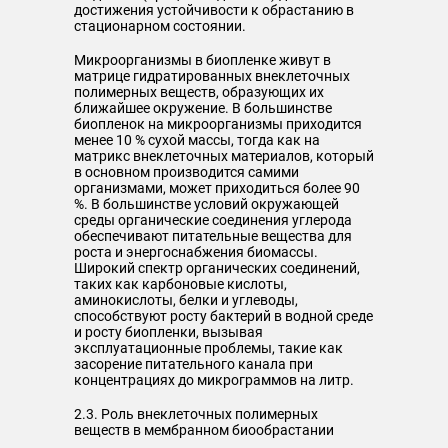
достижения устойчивости к обрастанию в
стационарном состоянии.
Микроорганизмы в биопленке живут в
матрице гидратированных внеклеточных
полимерных веществ, образующих их
ближайшее окружение. В большинстве
биопленок на микроорганизмы приходится
менее 10 % сухой массы, тогда как на
матрикс внеклеточных материалов, который
в основном производится самими
организмами, может приходиться более 90
%. В большинстве условий окружающей
среды органические соединения углерода
обеспечивают питательные вещества для
роста и энергоснабжения биомассы.
Широкий спектр органических соединений,
таких как карбоновые кислоты,
аминокислоты, белки и углеводы,
способствуют росту бактерий в водной среде
и росту биопленки, вызывая
эксплуатационные проблемы, такие как
засорение питательного канала при
концентрациях до микрограммов на литр.
2.3. Роль внеклеточных полимерных
веществ в мембранном биообрастании