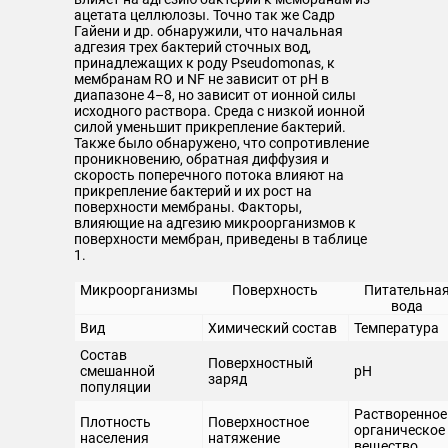
ацетата целлюлозы. Точно так же Садр
Гайени и др. обнаружили, что начальная
адгезия трех бактерий сточных вод,
принадлежащих к роду Pseudomonas, к
мембранам RO и NF не зависит от pH в
диапазоне 4–8, но зависит от ионной силы
исходного раствора. Среда с низкой ионной
силой уменьшит прикрепление бактерий.
Также было обнаружено, что сопротивление
проникновению, обратная диффузия и
скорость поперечного потока влияют на
прикрепление бактерий и их рост на
поверхности мембраны. Факторы,
влияющие на адгезию микроорганизмов к
поверхности мембран, приведены в таблице
1.
Микроорганизмы
Поверхность
Питательна
вода
Вид
Химический состав
Температура
Состав
Поверхностный
смешанной
pH
заряд
популяции
Растворенное
Плотность
Поверхностное
органическое
населения
натяжение
вещество