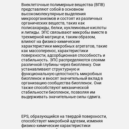
Внеклеточные полимерные вещества (ВПВ)
представляют собой в основном
высокомолекулярные выделения
микроорганизмов и состоят из различных
органических веществ, таких как
полисахариды, белки, нуклеиновые кислоты
и липиды. ЭПС связывают микробы вместе в
трехмерной матрице и, таким образом,
влияют на физико-химические
характеристики микробных агрегатов, такие
как массоперенос, характеристики
поверхности, адсорбционная способность и
стабильность. ЭПС распределяются слоями
различной глубины через биопленку. Они
устанавливают структурную и
функциональную целостность микробных
биопленок и вносят значительный вклад в
организацию сообщества биопленок. Они
также способствуют механической
стабильности биопленок, позволяя им
выдерживать значительные силы сдвига.
EPS, образующийся на твердой поверхности,
способствует микробной адгезии, изменяя
физико-химические характеристики