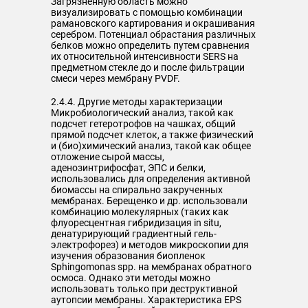
Загрязненную область можно
визуализировать с помощью комбинации
рамановского картирования и окрашивания
серебром. Потенциал обрастания различных
белков можно определить путем сравнения
их относительной интенсивности SERS на
предметном стекле до и после фильтрации
смеси через мембрану PVDF.
2.4.4. Другие методы характеризации
Микробиологический анализ, такой как
подсчет гетеротрофов на чашках, общий
прямой подсчет клеток, а также физический
и (био)химический анализ, такой как общее
отложение сырой массы,
аденозинтрифосфат, ЭПС и белки,
использовались для определения активной
биомассы на спирально закрученных
мембранах. Берещенко и др. использовали
комбинацию молекулярных (таких как
флуоресцентная гибридизация in situ,
денатурирующий градиентный гель-
электрофорез) и методов микроскопии для
изучения образования биопленок
Sphingomonas spp. на мембранах обратного
осмоса. Однако эти методы можно
использовать только при деструктивной
аутопсии мембраны. Характеристика EPS