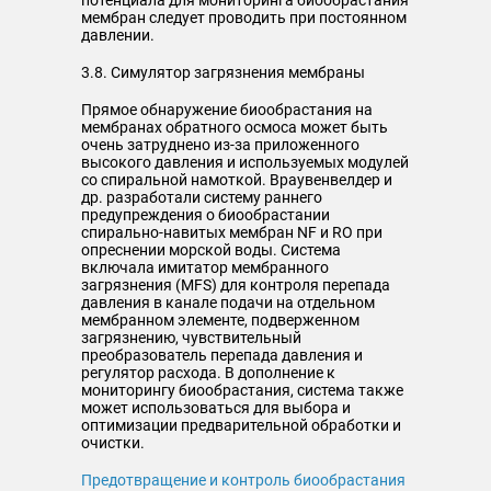
потенциала для мониторинга биообрастания
мембран следует проводить при постоянном
давлении.
3.8. Симулятор загрязнения мембраны
Прямое обнаружение биообрастания на
мембранах обратного осмоса может быть
очень затруднено из-за приложенного
высокого давления и используемых модулей
со спиральной намоткой. Враувенвелдер и
др. разработали систему раннего
предупреждения о биообрастании
спирально-навитых мембран NF и RO при
опреснении морской воды. Система
включала имитатор мембранного
загрязнения (MFS) для контроля перепада
давления в канале подачи на отдельном
мембранном элементе, подверженном
загрязнению, чувствительный
преобразователь перепада давления и
регулятор расхода. В дополнение к
мониторингу биообрастания, система также
может использоваться для выбора и
оптимизации предварительной обработки и
очистки.
Предотвращение и контроль биообрастания