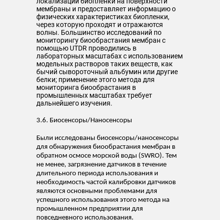
локализации биопленки на поверхности
мембраны и предоставляет информацию о
физических характеристиках биопленки,
через которую проходят и отражаются
волны. Большинство исследований по
мониторингу биообрастания мембран с
помощью UTDR проводились в
лабораторных масштабах с использованием
модельных растворов таких веществ, как
бычий сывороточный альбумин или другие
белки; применение этого метода для
мониторинга биообрастания в
промышленных масштабах требует
дальнейшего изучения.
3.6. Биосенсоры/Наносенсоры
Были исследованы биосенсоры/наносенсоры
для обнаружения биообрастания мембран в
обратном осмосе морской воды (SWRO). Тем
не менее, загрязнение датчиков в течение
длительного периода использования и
необходимость частой калибровки датчиков
являются основными проблемами для
успешного использования этого метода на
промышленном предприятии для
повседневного использования.