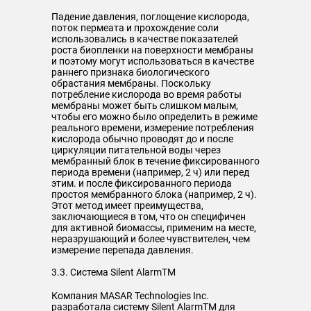
Падение давления, поглощение кислорода,
поток пермеата и прохождение соли
использовались в качестве показателей
роста биопленки на поверхности мембраны
и поэтому могут использоваться в качестве
раннего признака биологического
обрастания мембраны. Поскольку
потребление кислорода во время работы
мембраны может быть слишком малым,
чтобы его можно было определить в режиме
реального времени, измерение потребления
кислорода обычно проводят до и после
циркуляции питательной воды через
мембранный блок в течение фиксированного
периода времени (например, 2 ч) или перед
этим. и после фиксированного периода
простоя мембранного блока (например, 2 ч).
Этот метод имеет преимущества,
заключающиеся в том, что он специфичен
для активной биомассы, применим на месте,
неразрушающий и более чувствителен, чем
измерение перепада давления.
3.3. Система Silent AlarmTM
Компания MASAR Technologies Inc.
разработала систему Silent AlarmTM для