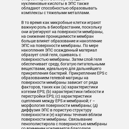
нуклеиновые кислоты в ЭПС также
обладают способностью образовывать
комплексы с тяжелыми металлами.
В то время как микробные клетки играют
важную роль в биообрастании, поскольку
они агрегируют на поверхности мембраны,
на снижение проницаемости мембран
больше влияет образование и накопление
ЭПС на поверхности мембраны. По мере
накопления ЭПС осажденный материал
образует слой геля, сшиваясь с
поверхностью мембраны. Затем слой геля
обеспечивает среду, богатую питательными
веществами, идеальную для дальнейшего
прикрепления бактерий. Прикрепление EPS с
образованием гелевой матрицы на
поверхности мембраны зависит от ряда
факторов, таких как (а) характеристики
когезии EPS; (b) характеристики гибкости и
перестройки EPS; (c) характеристики
сцепления между EPS и мембраной; г –
морфология поверхности мембраны; (д)
диффузия ЭПС в пористую структуру
поверхности и (е) картины течения вблизи
поверхности мембраны. Связывание
пенополистирола с поверхностью мембраны
со временем усиливается благодаря