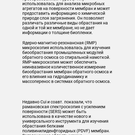
использовалась для анализа микробных
агрегатов на поверхности мембран и может
предоставить информацию о химической
природе слоя загрязнения. Он позволяет
различать различные виды обрастания на
одной и той же мембране, но не дает
информации о толщине биопленки.
Ядерно-магнитно-резонансная (ЯМР)
микроскопия использовалась для изучения
биообрастания промышленных модулей
обратного осмоса со спиральной намоткой.
ЯМР-микроскопия может обеспечить
неинвазивное количественное измерение
биообрастания мембран обратного осмоса и
его влияния на гидродинамику и
массоперенос в системах обратного осмоса.
Недавно Cui и соавт. показали, что
рамановская спектроскопия с усилением
поверхности (SERS) может быть
использована в качестве нового и
универсального инструмента для изучения
обрастания белками
поливинилиденфторидных (PDVF) мембран.