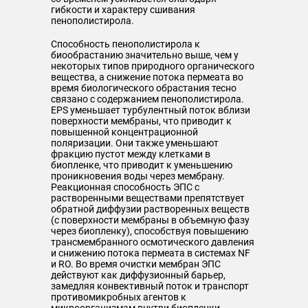
гибкости и характеру сшивания
пенополистирола.
Способность пенополистирола к
биообрастанию значительно выше, чем у
некоторых типов природного органического
вещества, а снижение потока пермеата во
время биологического обрастания тесно
связано с содержанием пенополистирола.
EPS уменьшает турбулентный поток вблизи
поверхности мембраны, что приводит к
повышенной концентрационной
поляризации. Они также уменьшают
фракцию пустот между клетками в
биопленке, что приводит к уменьшению
проникновения воды через мембрану.
Реакционная способность ЭПС с
растворенными веществами препятствует
обратной диффузии растворенных веществ
(с поверхности мембраны в объемную фазу
через биопленку), способствуя повышению
трансмембранного осмотического давления
и снижению потока пермеата в системах NF
и RO. Во время очистки мембран ЭПС
действуют как диффузионный барьер,
замедляя конвективный поток и транспорт
противомикробных агентов к