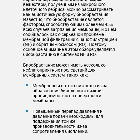
веществом, полученным из микробного
клеточного дебриса, можно рассматривать
как абиотическую форму биообрастания.
Известно, что биообрастание является
фактором, способствующим более чем 45%
всех случаев загрязнения мембраны, и о нем
сообщалось как о серьезной проблеме
мембранной фильтрации с нанофильтрацией
(NF) и обратным осмосом (RO). Поэтому
основное внимание в этом обзоре уделяется
биообрастанию в системах NF и RO.
Биообрастание может иметь несколько
неблагоприятных последствий для
мембранных систем, таких как:
Мембранный поток снижается из-за
образования биопленки с низкой
проницаемостью на поверхности
мембраны.
Повышенный перепад давления и
давление подачи необходимы для
поддержания той же
производительности из-за
сопротивления биопленки.