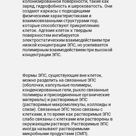
колонизированной поверхности, такие как
заряд, гидрофобность и шероховатость. Они
создают каркасы с подходящими
физическими характеристиками и
взаимосвязанными структурами пор,
которые способствуют прикреплению
клеток. Адгезия клеток к твердым
поверхностям ингибируется
электростатическим взаимодействием при
низкой концентрации ЭПС, но усиливается
полимерным взаимодействием при высокой
концентрации ЭПС.
Формы ЭПС, существующие вне клеток,
можно разделить на связанные ЭПС
(оболочки, капсульные полимеры,
конденсированные гели, рыхло связанные
полимеры и присоединенные органические
материалы) и растворимые ЭПС
(растворимые макромолекулы, коллоиды и
слизи). Связанные ЭПС тесно связаны с
клетками, в то время как растворимые ЭПС
слабо связаны с клетками или растворены в
окружающем растворе. Растворимые ЭПС
иногда называют растворимыми
микробными продуктами (СМП).