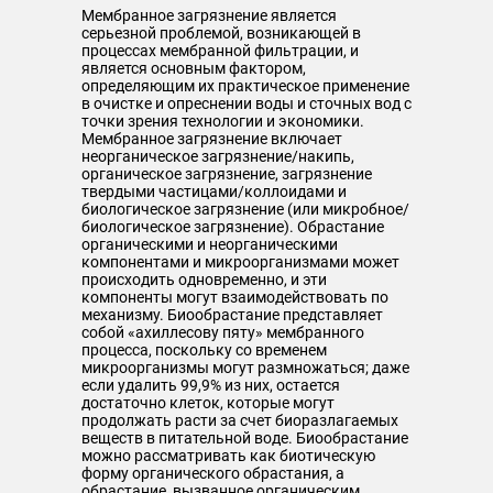
Мембранное загрязнение является
серьезной проблемой, возникающей в
процессах мембранной фильтрации, и
является основным фактором,
определяющим их практическое применение
в очистке и опреснении воды и сточных вод с
точки зрения технологии и экономики.
Мембранное загрязнение включает
неорганическое загрязнение/накипь,
органическое загрязнение, загрязнение
твердыми частицами/коллоидами и
биологическое загрязнение (или микробное/
биологическое загрязнение). Обрастание
органическими и неорганическими
компонентами и микроорганизмами может
происходить одновременно, и эти
компоненты могут взаимодействовать по
механизму. Биообрастание представляет
собой «ахиллесову пяту» мембранного
процесса, поскольку со временем
микроорганизмы могут размножаться; даже
если удалить 99,9% из них, остается
достаточно клеток, которые могут
продолжать расти за счет биоразлагаемых
веществ в питательной воде. Биообрастание
можно рассматривать как биотическую
форму органического обрастания, а
обрастание, вызванное органическим