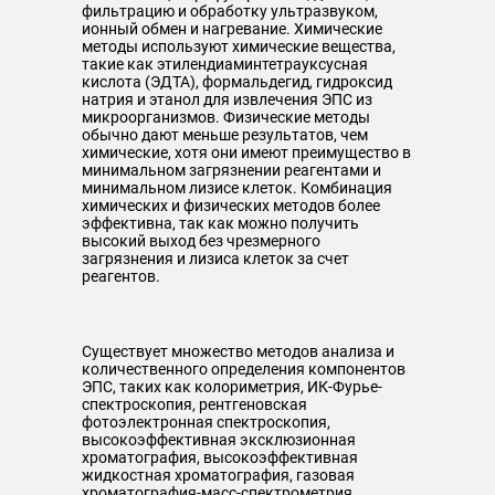
фильтрацию и обработку ультразвуком,
ионный обмен и нагревание. Химические
методы используют химические вещества,
такие как этилендиаминтетрауксусная
кислота (ЭДТА), формальдегид, гидроксид
натрия и этанол для извлечения ЭПС из
микроорганизмов. Физические методы
обычно дают меньше результатов, чем
химические, хотя они имеют преимущество в
минимальном загрязнении реагентами и
минимальном лизисе клеток. Комбинация
химических и физических методов более
эффективна, так как можно получить
высокий выход без чрезмерного
загрязнения и лизиса клеток за счет
реагентов.
Существует множество методов анализа и
количественного определения компонентов
ЭПС, таких как колориметрия, ИК-Фурье-
спектроскопия, рентгеновская
фотоэлектронная спектроскопия,
высокоэффективная эксклюзионная
хроматография, высокоэффективная
жидкостная хроматография, газовая
хроматография-масс-спектрометрия,