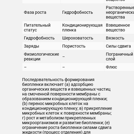
Растворенны
Фаза роста
Гидрофобность
неорганическ
вещества
Питательный
Кондиционирующая
Взвешенное
статус
пленка
вещество
Гидрофобность
Шероховатость
Вязкость
Заряды
Пористость
Силы сдвига
Физиологические
Пограничный
–
реакции
слой
–
–
Флюс
Последовательность формирования
биопленки включает (а) адсорбцию
органических веществ и взвешенных частиц
на смоченной поверхности мембраны с
образованием кондиционирующей пленки;
(b) перенос микробных клеток на
кондиционирующую пленку; в) прикрепление
микробных клеток к поверхности мембраны;
г) рост и метаболизм прикрепленных
микроорганизмов и развитие биопленки; (e)
ограничение роста биопленки силами сдвига
жидкости (процесс отделения) для