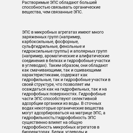
Растворимые ЭПС обладают большей
способностью связывать органические
вещества, чем связанные ЭПС.
ЭПС в микробных агрегатах имеют много
заряженных групп (например,
карбоксильные, фосфорные,
сульфгидрильные, фенольные и
гидроксильные группы) и аполярных групп
(например, ароматические и алифатические
соединения в белках и гидрофобные участки
в углеводах). Таким образом, они обладают
как смачивающими, так и сшивающими
характеристиками, содержат как
гидрофильные, так и гидрофобные участки в
своей структуре, что позволяет им
осаждаться как на гидрофильных, так и на
гидрофобных поверхностях. Гидрофобные
части ЭПС способствуют селективной
адсорбции органики из воды. В сточных
водах некоторые органические вещества
могут адсорбироваться на матрице ЭПС, а
гидрофильность/гидрофобность ЭПС
существенно влияет на общую
гидрофобность микробных агрегатов в
биореакторах. Белки, углеводы и