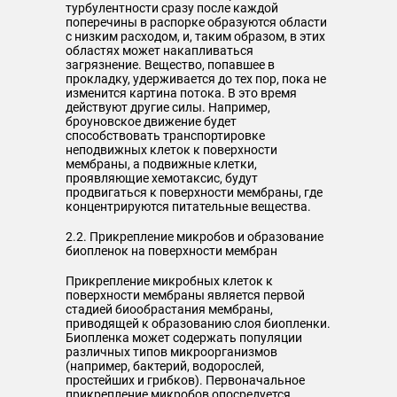
турбулентности сразу после каждой
поперечины в распорке образуются области
с низким расходом, и, таким образом, в этих
областях может накапливаться
загрязнение. Вещество, попавшее в
прокладку, удерживается до тех пор, пока не
изменится картина потока. В это время
действуют другие силы. Например,
броуновское движение будет
способствовать транспортировке
неподвижных клеток к поверхности
мембраны, а подвижные клетки,
проявляющие хемотаксис, будут
продвигаться к поверхности мембраны, где
концентрируются питательные вещества.
2.2. Прикрепление микробов и образование
биопленок на поверхности мембран
Прикрепление микробных клеток к
поверхности мембраны является первой
стадией биообрастания мембраны,
приводящей к образованию слоя биопленки.
Биопленка может содержать популяции
различных типов микроорганизмов
(например, бактерий, водорослей,
простейших и грибков). Первоначальное
прикрепление микробов опосредуется