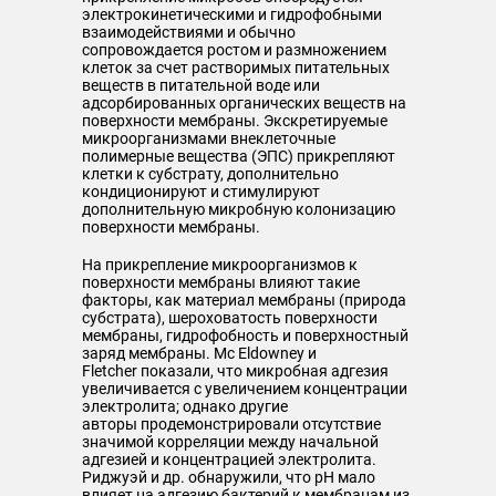
электрокинетическими и гидрофобными
взаимодействиями и обычно
сопровождается ростом и размножением
клеток за счет растворимых питательных
веществ в питательной воде или
адсорбированных органических веществ на
поверхности мембраны. Экскретируемые
микроорганизмами внеклеточные
полимерные вещества (ЭПС) прикрепляют
клетки к субстрату, дополнительно
кондиционируют и стимулируют
дополнительную микробную колонизацию
поверхности мембраны.
На прикрепление микроорганизмов к
поверхности мембраны влияют такие
факторы, как материал мембраны (природа
субстрата), шероховатость поверхности
мембраны, гидрофобность и поверхностный
заряд мембраны. Mc Eldowney и
Fletcher показали, что микробная адгезия
увеличивается с увеличением концентрации
электролита; однако другие
авторы продемонстрировали отсутствие
значимой корреляции между начальной
адгезией и концентрацией электролита.
Риджуэй и др. обнаружили, что рН мало
влияет на адгезию бактерий к мембранам из