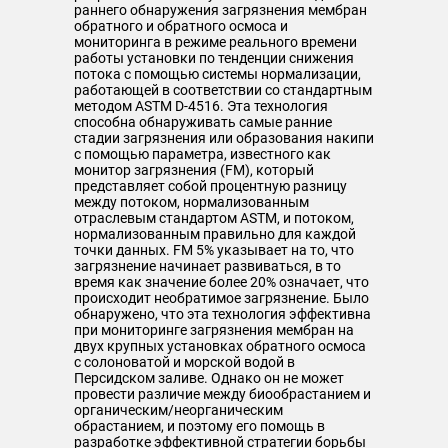
раннего обнаружения загрязнения мембран
обратного и обратного осмоса и
мониторинга в режиме реального времени
работы установки по тенденции снижения
потока с помощью системы нормализации,
работающей в соответствии со стандартным
методом ASTM D-4516. Эта технология
способна обнаруживать самые ранние
стадии загрязнения или образования накипи
с помощью параметра, известного как
монитор загрязнения (FM), который
представляет собой процентную разницу
между потоком, нормализованным
отраслевым стандартом ASTM, и потоком,
нормализованным правильно для каждой
точки данных. FM 5% указывает на то, что
загрязнение начинает развиваться, в то
время как значение более 20% означает, что
происходит необратимое загрязнение. Было
обнаружено, что эта технология эффективна
при мониторинге загрязнения мембран на
двух крупных установках обратного осмоса
с солоноватой и морской водой в
Персидском заливе. Однако он не может
провести различие между биообрастанием и
органическим/неорганическим
обрастанием, и поэтому его помощь в
разработке эффективной стратегии борьбы