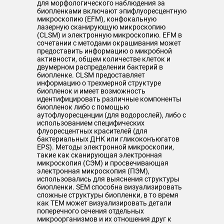
для морфологического наблюдения за
биопленками включают эпифлуоресцентную
микроскопию (EFM), конфокальную
лазерную сканирующую микроскопию
(CLSM) и электронную микроскопию. EFM в
сочетании с методами окрашивания может
предоставить информацию о микробной
активности, общем количестве клеток и
двумерном распределении бактерий в
биопленке. CLSM предоставляет
информацию о трехмерной структуре
биопленок и имеет возможность
идентифицировать различные компоненты
биопленок либо с помощью
аутофлуоресценции (для водорослей), либо с
использованием специфических
флуоресцентных красителей (для
бактериальных ДНК или гликоконъюгатов
EPS). Методы электронной микроскопии,
такие как сканирующая электронная
микроскопия (СЭМ) и просвечивающая
электронная микроскопия (ПЭМ),
использовались для выяснения структуры
биопленки. SEM способна визуализировать
сложные структуры биопленки, в то время
как TEM может визуализировать детали
поперечного сечения отдельных
микроорганизмов и их отношения друг к